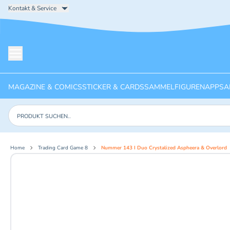
Kontakt & Service
Menü öffnen
MAGAZINE & COMICS
STICKER & CARDS
SAMMELFIGUREN
APPS
A
Produkte suchen
Home
Trading Card Game 8
Nummer 143 I Duo Crystalized Aspheera & Overlord