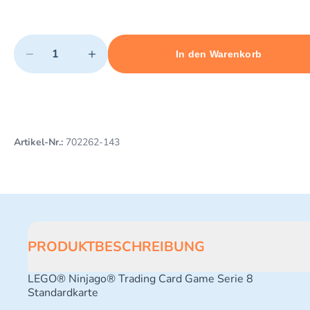
Quantity
−
+
In den Warenkorb
Minimum quantity: 1
Add 1 item to cart
Maximum quantity: 10
Artikel-Nr.:
702262-143
PRODUKTBESCHREIBUNG
LEGO® Ninjago® Trading Card Game Serie 8
Standardkarte