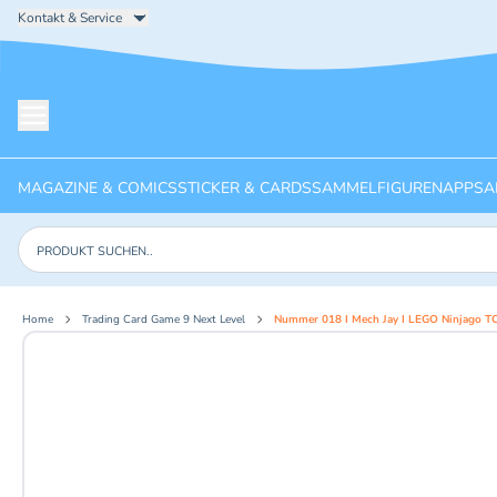
Kontakt & Service
Menü öffnen
MAGAZINE & COMICS
STICKER & CARDS
SAMMELFIGUREN
APPS
A
Produkte suchen
Home
Trading Card Game 9 Next Level
Nummer 018 I Mech Jay I LEGO Ninjago TC