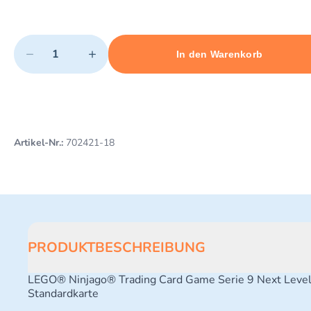
Quantity
−
+
In den Warenkorb
Minimum quantity: 1
Add 1 item to cart
Maximum quantity: 3
Artikel-Nr.:
702421-18
PRODUKTBESCHREIBUNG
LEGO® Ninjago® Trading Card Game Serie 9 Next Leve
Standardkarte