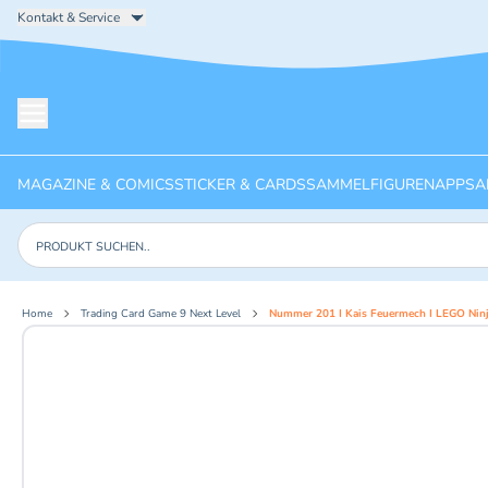
Kontakt & Service
Menü öffnen
MAGAZINE & COMICS
STICKER & CARDS
SAMMELFIGUREN
APPS
A
Produkte suchen
Home
Trading Card Game 9 Next Level
Nummer 201 I Kais Feuermech I LEGO Ninj