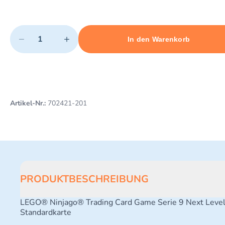
Quantity
−
+
In den Warenkorb
Minimum quantity: 1
Add 1 item to cart
Maximum quantity: 3
Artikel-Nr.:
702421-201
PRODUKTBESCHREIBUNG
LEGO® Ninjago® Trading Card Game Serie 9 Next Leve
Standardkarte