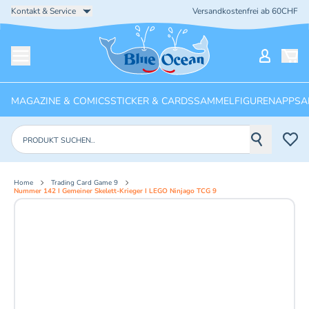
Kontakt & Service
Versandkostenfrei ab 60CHF
Startseite
Mein Ko
Menü öffnen
MAGAZINE & COMICS
STICKER & CARDS
SAMMELFIGUREN
APPS
A
Produkte suchen
Home
Trading Card Game 9
Nummer 142 I Gemeiner Skelett-Krieger I LEGO Ninjago TCG 9