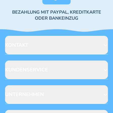
BEZAHLUNG MIT PAYPAL, KREDITKARTE
ODER BANKEINZUG
KONTAKT
Blue Ocean Entertainment AG
Seidenstraße 19
70174 Stuttgart
KUNDENSERVICE
https://www.blue-ocean.de/kundenservice
Abo-Telefon: +49 (0) 781 / 6396735**
Gewinnspiele
Leserpost
UNTERNEHMEN
NACHRICHT SCHREIBEN
Anfragen
Datenschutz
Verlag
Reklamation