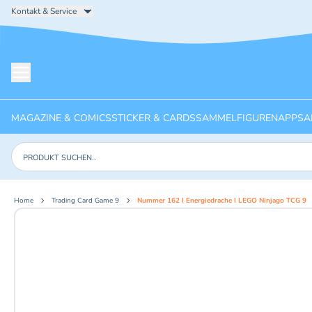
Kontakt & Service
Menü öffnen
MAGAZINE & COMICS
STICKER & CARDS
SAMMELFIGUREN
APPS
A
Produkte suchen
Home
Trading Card Game 9
Nummer 162 I Energiedrache I LEGO Ninjago TCG 9