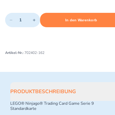
Quantity
−
+
In den Warenkorb
Minimum quantity: 1
Add 1 item to cart
Maximum quantity: 3
Artikel-Nr.:
702402-162
PRODUKTBESCHREIBUNG
LEGO® Ninjago® Trading Card Game Serie 9
Standardkarte