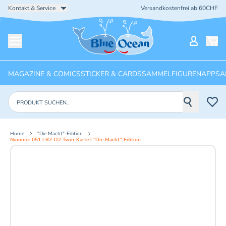
Kontakt & Service
Versandkostenfrei ab 60CHF
Startseite
Mein Ko
Menü öffnen
MAGAZINE & COMICS
STICKER & CARDS
SAMMELFIGUREN
APPS
A
Produkte suchen
Home
"Die Macht"-Edition
Nummer 051 I R2-D2 Twin-Karte I "Die Macht"-Edition