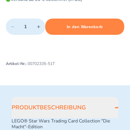
Quantity
−
+
In den Warenkorb
Minimum quantity: 1
Add 1 item to cart
Maximum quantity: 3
Artikel-Nr.:
00702335-51T
PRODUKTBESCHREIBUNG
LEGO® Star Wars Trading Card Collection "Die
Macht"-Edition