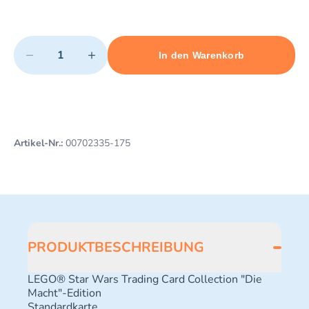
Quantity
−
+
In den Warenkorb
Minimum quantity: 1
Add 1 item to cart
Maximum quantity: 3
Artikel-Nr.:
00702335-175
PRODUKTBESCHREIBUNG
LEGO® Star Wars Trading Card Collection "Die
Macht"-Edition
Standardkarte