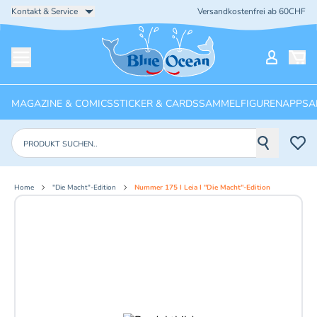
Kontakt & Service
Versandkostenfrei ab 60CHF
Startseite
Mein Ko
Menü öffnen
MAGAZINE & COMICS
STICKER & CARDS
SAMMELFIGUREN
APPS
A
Produkte suchen
Home
"Die Macht"-Edition
Nummer 175 I Leia I "Die Macht"-Edition