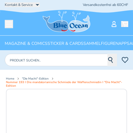
Kontakt & Service
Versandkostenfrei ab 60CHF
Startseite
Mein Ko
Menü öffnen
MAGAZINE & COMICS
STICKER & CARDS
SAMMELFIGUREN
APPS
A
Produkte suchen
Home
"Die Macht"-Edition
Nummer 193 I Die mandalorianische Schmiede der Waffenschmiedin I "Die Macht"-
Edition