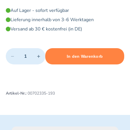
Auf Lager - sofort verfügbar
Lieferung innerhalb von 3-6 Werktagen
Versand ab 30 € kostenfrei (in DE)
Quantity
−
+
In den Warenkorb
Minimum quantity: 1
Add 1 item to cart
Maximum quantity: 3
Artikel-Nr.:
00702335-193