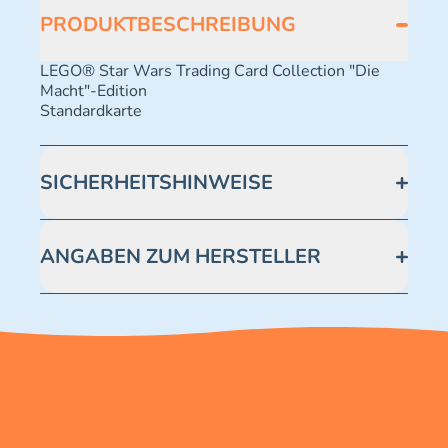
PRODUKTBESCHREIBUNG
LEGO® Star Wars Trading Card Collection "Die
Macht"-Edition
Standardkarte
SICHERHEITSHINWEISE
Achtung! Nicht geeignet für Kinder unter 3 Jahren.
Enthält verschluckbare Kleinteile -
ANGABEN ZUM HERSTELLER
Erstickungsgefahr.
Blue Ocean Entertainment AG https://www.blue-
ocean.de/kundenservice Telefonnummer: 0711
2202990 Seidenstraße 19 70174 Stuttgart