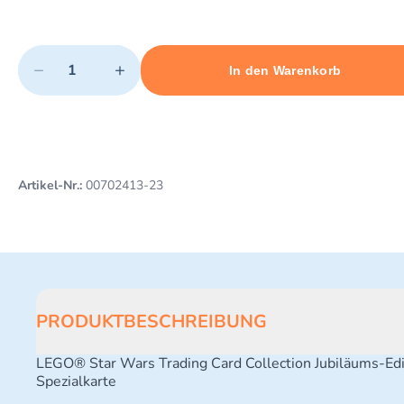
Quantity
−
+
In den Warenkorb
Minimum quantity: 1
Add 1 item to cart
Maximum quantity: 3
Artikel-Nr.:
00702413-23
PRODUKTBESCHREIBUNG
LEGO® Star Wars Trading Card Collection Jubiläums-Edi
Spezialkarte