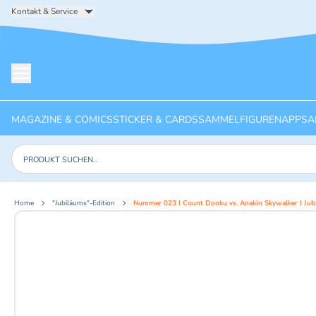
Kontakt & Service
Menü öffnen
MAGAZINE & COMICS
STICKER & CARDS
SAMMELFIGUREN
APPS
A
Produkte suchen
Home
"Jubiläums"-Edition
Nummer 023 I Count Dooku vs. Anakin Skywalker I Jub