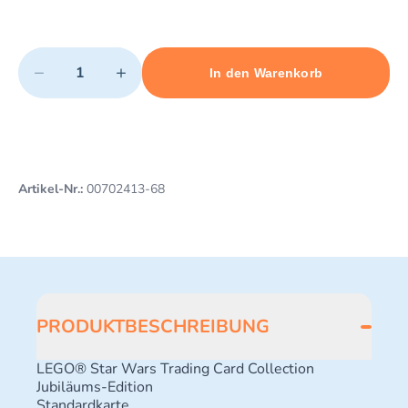
Quantity
−
+
In den Warenkorb
Minimum quantity: 1
Add 1 item to cart
Maximum quantity: 3
Artikel-Nr.:
00702413-68
PRODUKTBESCHREIBUNG
LEGO® Star Wars Trading Card Collection
Jubiläums-Edition
Standardkarte