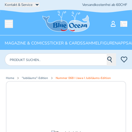
Kontakt & Service
Versandkostenfrei ab 60CHF
Startseite
Mein Ko
Menü öffnen
MAGAZINE & COMICS
STICKER & CARDS
SAMMELFIGUREN
APPS
A
Produkte suchen
Home
"Jubiläums"-Edition
Nummer 068 I Jawa I Jubiläums-Edition