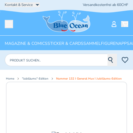
Kontakt & Service
Versandkostenfrei ab 60CHF
Startseite
Mein Ko
Menü öffnen
MAGAZINE & COMICS
STICKER & CARDS
SAMMELFIGUREN
APPS
A
Produkte suchen
Home
"Jubiläums"-Edition
Nummer 132 I General Hux I Jubiläums-Edition