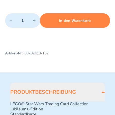
Quantity
−
+
In den Warenkorb
Minimum quantity: 1
Add 1 item to cart
Maximum quantity: 3
Artikel-Nr.:
00702413-152
PRODUKTBESCHREIBUNG
LEGO® Star Wars Trading Card Collection
Jubiläums-Edition
Standardkarte