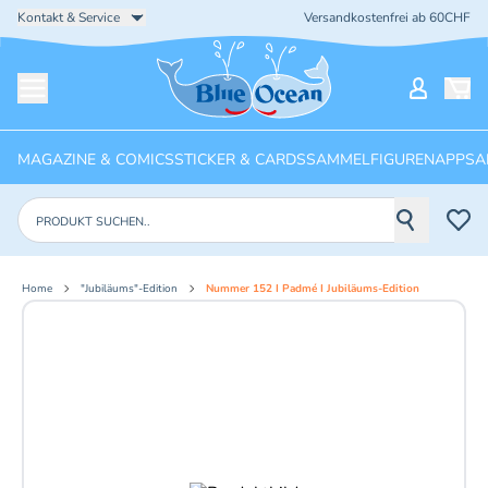
Kontakt & Service
Versandkostenfrei ab 60CHF
Startseite
Mein Ko
Menü öffnen
MAGAZINE & COMICS
STICKER & CARDS
SAMMELFIGUREN
APPS
A
Produkte suchen
Home
"Jubiläums"-Edition
Nummer 152 I Padmé I Jubiläums-Edition