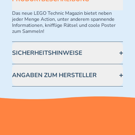
Das neue LEGO Technic Magazin bietet neben
jeder Menge Action, unter anderem spannende
Informationen, knifflige Rätsel und coole Poster
zum Sammeln!
SICHERHEITSHINWEISE
Achtung! Nicht geeignet für Kinder unter 3 Jahren.
Enthält verschluckbare Kleinteile -
ANGABEN ZUM HERSTELLER
Erstickungsgefahr.
Blue Ocean Entertainment AG https://www.blue-
ocean.de/kundenservice Telefonnummer: 0711
2202990 Seidenstraße 19 70174 Stuttgart