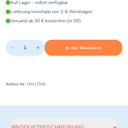
Auf Lager - sofort verfügbar
Lieferung innerhalb von 3-6 Werktagen
Versand ab 30 € kostenfrei (in DE)
Quantity
−
+
In den Warenkorb
Minimum quantity: 1
Add 1 item to cart
Maximum quantity: 163
Artikel-Nr.:
00412506
PRODUKTBESCHREIBUNG