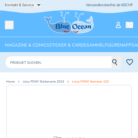
Kontakt & Service
Versandkostenfrei ab 60CHF
Startseite
Mein Ko
Menü öffnen
MAGAZINE & COMICS
STICKER & CARDS
SAMMELFIGUREN
APPS
A
Produkte suchen
Home
Lissy PONY Stickerserie 2024
Lissy PONY Nummer 123