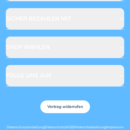
Fragen zur Produktsicherheit
Licensing
Mediadaten
SICHER BEZAHLEN MIT
SHOP WÄHLEN
CH
DE
FOLGE UNS AUF
Vertrag widerrufen
Datenschutzeinstellung
|
Datenschutz
|
AGB
|
Widerrufsbelehrung
|
Impressum