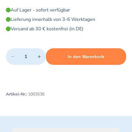
Auf Lager - sofort verfügbar
Lieferung innerhalb von 3-6 Werktagen
Versand ab 30 € kostenfrei (in DE)
Quantity
−
+
In den Warenkorb
Minimum quantity: 1
Add 1 item to cart
Maximum quantity: 20
Artikel-Nr.:
1003536