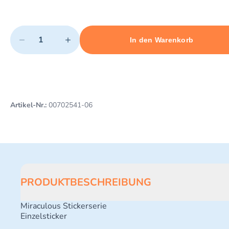
Quantity
−
+
In den Warenkorb
Minimum quantity: 1
Add 1 item to cart
Maximum quantity: 5
Artikel-Nr.:
00702541-06
PRODUKTBESCHREIBUNG
Miraculous Stickerserie
Einzelsticker