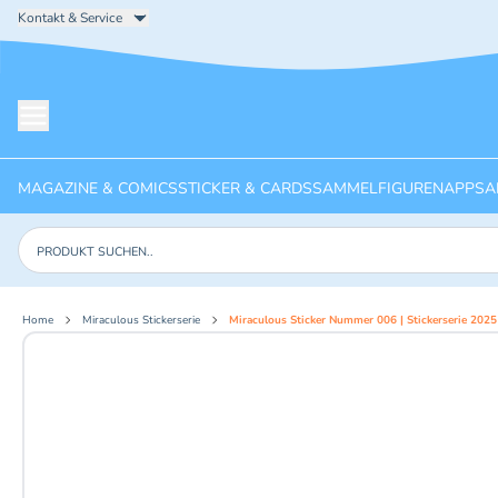
Kontakt & Service
Menü öffnen
MAGAZINE & COMICS
STICKER & CARDS
SAMMELFIGUREN
APPS
A
Produkte suchen
Home
Miraculous Stickerserie
Miraculous Sticker Nummer 006 | Stickerserie 2025