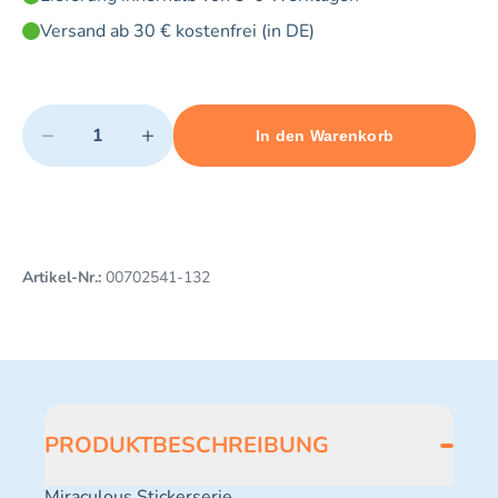
Versand ab 30 € kostenfrei (in DE)
Quantity
−
+
In den Warenkorb
Minimum quantity: 1
Add 1 item to cart
Maximum quantity: 5
Artikel-Nr.:
00702541-132
PRODUKTBESCHREIBUNG
Miraculous Stickerserie