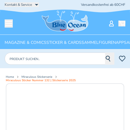
Kontakt & Service
Versandkostenfrei ab 60CHF
Startseite
Mein Ko
Menü öffnen
MAGAZINE & COMICS
STICKER & CARDS
SAMMELFIGUREN
APPS
A
Produkte suchen
Home
Miraculous Stickerserie
Miraculous Sticker Nummer 132 | Stickerserie 2025