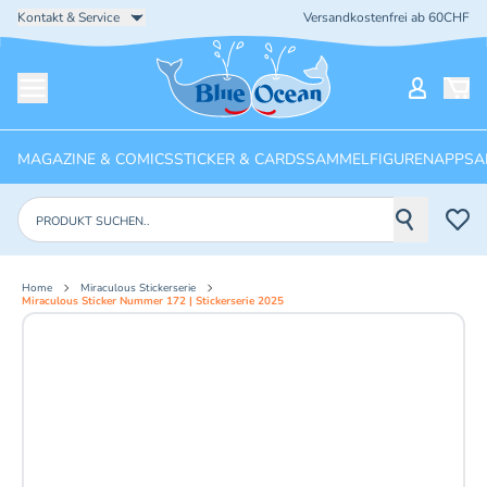
Kontakt & Service
Versandkostenfrei ab 60CHF
Startseite
Mein Ko
Menü öffnen
MAGAZINE & COMICS
STICKER & CARDS
SAMMELFIGUREN
APPS
A
Produkte suchen
Home
Miraculous Stickerserie
Miraculous Sticker Nummer 172 | Stickerserie 2025