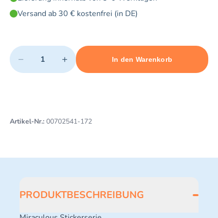
Versand ab 30 € kostenfrei (in DE)
Quantity
−
+
In den Warenkorb
Minimum quantity: 1
Add 1 item to cart
Maximum quantity: 5
Artikel-Nr.:
00702541-172
PRODUKTBESCHREIBUNG
Miraculous Stickerserie