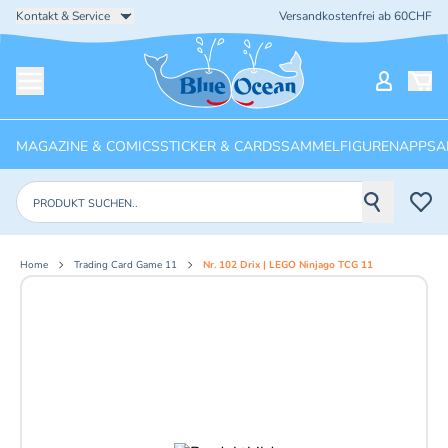
Kontakt & Service
Versandkostenfrei ab 60CHF
Startseite
Mein Ko
Menü öffnen
MAGAZINE & COMICS
STICKER & CARDS
SAMMELFIGUREN
APPS
A
Produkte suchen
Home
Trading Card Game 11
Nr. 102 Drix | LEGO Ninjago TCG 11