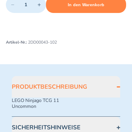
−
+
In den Warenkorb
Minimum quantity: 1
Add 1 item to cart
Maximum quantity: 495
Artikel-Nr.:
2DD00043-102
PRODUKTBESCHREIBUNG
LEGO Ninjago TCG 11
Uncommon
SICHERHEITSHINWEISE