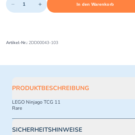
−
+
In den Warenkorb
Minimum quantity: 1
Add 1 item to cart
Maximum quantity: 487
Artikel-Nr.:
2DD00043-103
PRODUKTBESCHREIBUNG
LEGO Ninjago TCG 11
Rare
SICHERHEITSHINWEISE