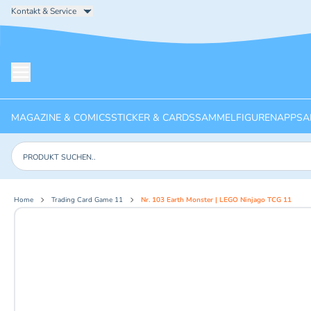
Kontakt & Service
Menü öffnen
MAGAZINE & COMICS
STICKER & CARDS
SAMMELFIGUREN
APPS
A
Produkte suchen
Home
Trading Card Game 11
Nr. 103 Earth Monster | LEGO Ninjago TCG 11