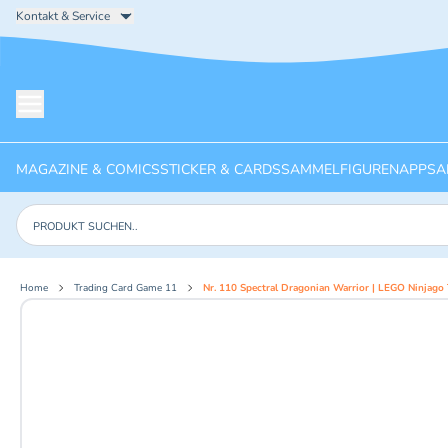
Kontakt & Service
Menü öffnen
MAGAZINE & COMICS
STICKER & CARDS
SAMMELFIGUREN
APPS
A
Produkte suchen
Home
Trading Card Game 11
Nr. 110 Spectral Dragonian Warrior | LEGO Ninjago