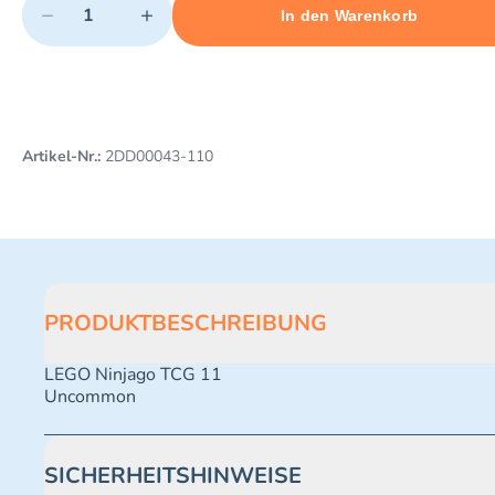
−
+
In den Warenkorb
Minimum quantity: 1
Add 1 item to cart
Maximum quantity: 497
Artikel-Nr.:
2DD00043-110
PRODUKTBESCHREIBUNG
LEGO Ninjago TCG 11
Uncommon
SICHERHEITSHINWEISE