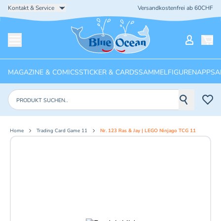
Kontakt & Service
Versandkostenfrei ab 60CHF
Startseite
Mein Ko
Menü öffnen
MAGAZINE & COMICS
STICKER & CARDS
SAMMELFIGUREN
APPS
A
Produkte suchen
Home
Trading Card Game 11
Nr. 123 Ras & Jay | LEGO Ninjago TCG 11