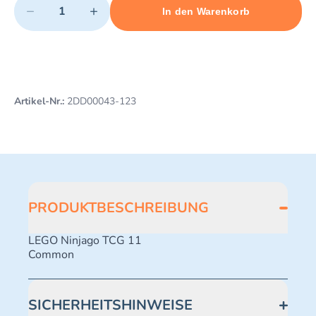
−
+
In den Warenkorb
Minimum quantity: 1
Add 1 item to cart
Maximum quantity: 498
Artikel-Nr.:
2DD00043-123
PRODUKTBESCHREIBUNG
LEGO Ninjago TCG 11
Common
SICHERHEITSHINWEISE