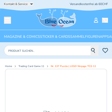
Kontakt & Service
Versandkostenfrei ab 60CHF
Startseite
Mein Ko
Menü öffnen
MAGAZINE & COMICS
STICKER & CARDS
SAMMELFIGUREN
APPS
A
Produkte suchen
Home
Trading Card Game 11
Nr. 137 Puzzle | LEGO Ninjago TCG 11