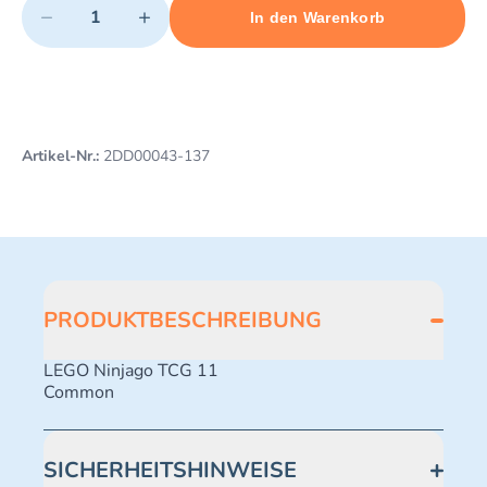
−
+
In den Warenkorb
Minimum quantity: 1
Add 1 item to cart
Maximum quantity: 498
Artikel-Nr.:
2DD00043-137
PRODUKTBESCHREIBUNG
LEGO Ninjago TCG 11
Common
SICHERHEITSHINWEISE