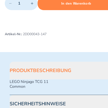
−
+
In den Warenkorb
Minimum quantity: 1
Add 1 item to cart
Maximum quantity: 500
Artikel-Nr.:
2DD00043-147
PRODUKTBESCHREIBUNG
LEGO Ninjago TCG 11
Common
SICHERHEITSHINWEISE