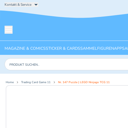
Kontakt & Service
Menü öffnen
MAGAZINE & COMICS
STICKER & CARDS
SAMMELFIGUREN
APPS
A
Produkte suchen
Home
Trading Card Game 11
Nr. 147 Puzzle | LEGO Ninjago TCG 11