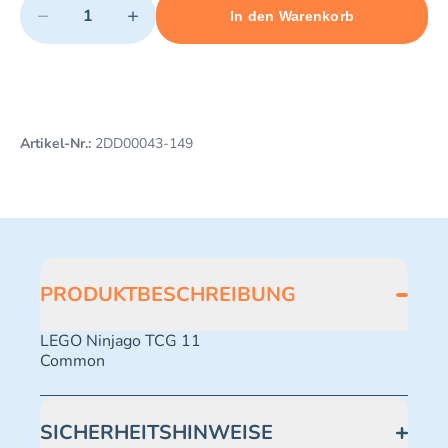
−
+
In den Warenkorb
Minimum quantity: 1
Add 1 item to cart
Maximum quantity: 495
Artikel-Nr.:
2DD00043-149
PRODUKTBESCHREIBUNG
LEGO Ninjago TCG 11
Common
SICHERHEITSHINWEISE