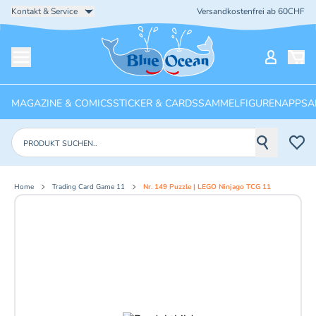
Kontakt & Service
Versandkostenfrei ab 60CHF
Startseite
Mein Ko
Menü öffnen
MAGAZINE & COMICS
STICKER & CARDS
SAMMELFIGUREN
APPS
A
Produkte suchen
Home
Trading Card Game 11
Nr. 149 Puzzle | LEGO Ninjago TCG 11