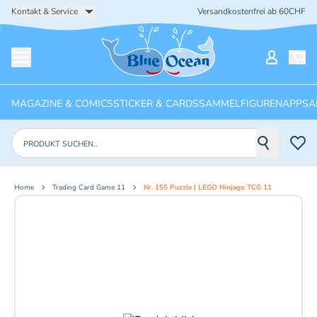
Kontakt & Service
Versandkostenfrei ab 60CHF
Startseite
Mein Ko
Menü öffnen
MAGAZINE & COMICS
STICKER & CARDS
SAMMELFIGUREN
APPS
A
Produkte suchen
Home
Trading Card Game 11
Nr. 155 Puzzle | LEGO Ninjago TCG 11