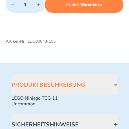
−
+
In den Warenkorb
Minimum quantity: 1
Add 1 item to cart
Maximum quantity: 499
Artikel-Nr.:
2DD00043-155
PRODUKTBESCHREIBUNG
LEGO Ninjago TCG 11
Uncommon
SICHERHEITSHINWEISE