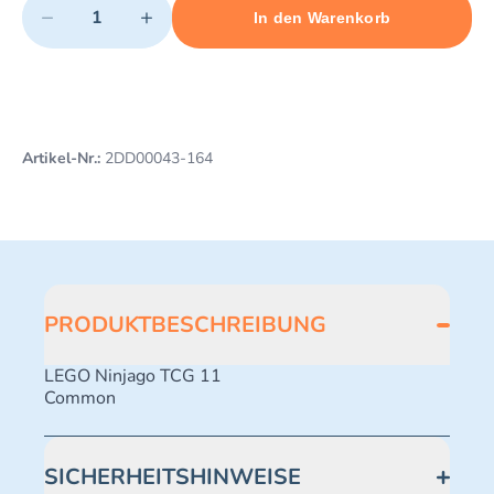
−
+
In den Warenkorb
Minimum quantity: 1
Add 1 item to cart
Maximum quantity: 496
Artikel-Nr.:
2DD00043-164
PRODUKTBESCHREIBUNG
LEGO Ninjago TCG 11
Common
SICHERHEITSHINWEISE