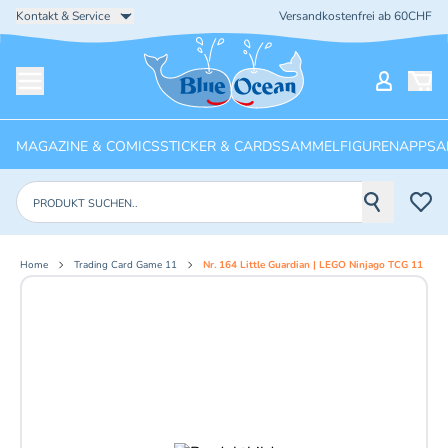
Kontakt & Service
Versandkostenfrei ab 60CHF
Startseite
Mein Ko
Menü öffnen
MAGAZINE & COMICS
STICKER & CARDS
SAMMELFIGUREN
APPS
A
Produkte suchen
Home
Trading Card Game 11
Nr. 164 Little Guardian | LEGO Ninjago TCG 11