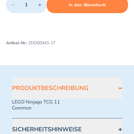
−
+
In den Warenkorb
Minimum quantity: 1
Add 1 item to cart
Maximum quantity: 493
Artikel-Nr.:
2DD00043-17
PRODUKTBESCHREIBUNG
LEGO Ninjago TCG 11
Common
SICHERHEITSHINWEISE