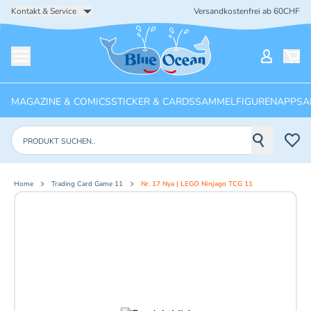
Kontakt & Service
Versandkostenfrei ab 60CHF
Startseite
Mein Ko
Menü öffnen
MAGAZINE & COMICS
STICKER & CARDS
SAMMELFIGUREN
APPS
A
Produkte suchen
Home
Trading Card Game 11
Nr. 17 Nya | LEGO Ninjago TCG 11