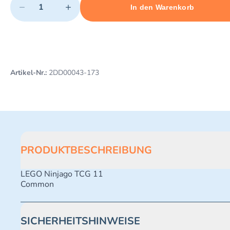
−
+
In den Warenkorb
Minimum quantity: 1
Add 1 item to cart
Maximum quantity: 498
Artikel-Nr.:
2DD00043-173
PRODUKTBESCHREIBUNG
LEGO Ninjago TCG 11
Common
SICHERHEITSHINWEISE