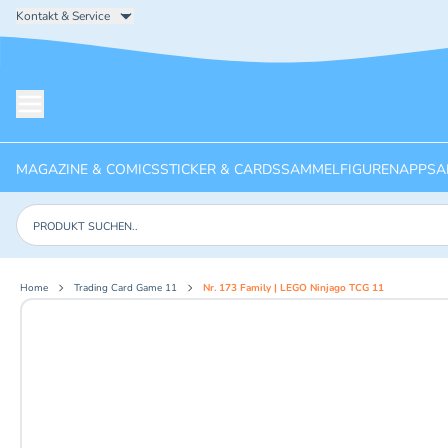
Kontakt & Service
Menü öffnen
MAGAZINE & COMICS
STICKER & CARDS
SAMMELFIGUREN
APPS
A
Produkte suchen
Home
Trading Card Game 11
Nr. 173 Family | LEGO Ninjago TCG 11