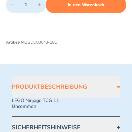
−
+
In den Warenkorb
Minimum quantity: 1
Add 1 item to cart
Maximum quantity: 497
Artikel-Nr.:
2DD00043-181
PRODUKTBESCHREIBUNG
LEGO Ninjago TCG 11
Uncommon
SICHERHEITSHINWEISE