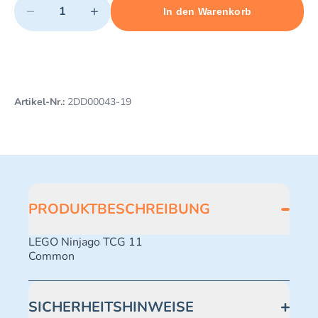
−
+
In den Warenkorb
Minimum quantity: 1
Add 1 item to cart
Maximum quantity: 497
Artikel-Nr.:
2DD00043-19
PRODUKTBESCHREIBUNG
LEGO Ninjago TCG 11
Common
SICHERHEITSHINWEISE