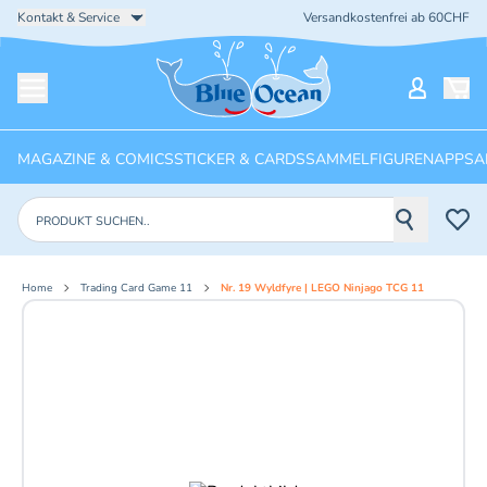
Kontakt & Service
Versandkostenfrei ab 60CHF
Startseite
Mein Ko
Menü öffnen
MAGAZINE & COMICS
STICKER & CARDS
SAMMELFIGUREN
APPS
A
Produkte suchen
Home
Trading Card Game 11
Nr. 19 Wyldfyre | LEGO Ninjago TCG 11