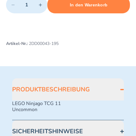
−
+
In den Warenkorb
Minimum quantity: 1
Add 1 item to cart
Maximum quantity: 480
Artikel-Nr.:
2DD00043-195
PRODUKTBESCHREIBUNG
LEGO Ninjago TCG 11
Uncommon
SICHERHEITSHINWEISE