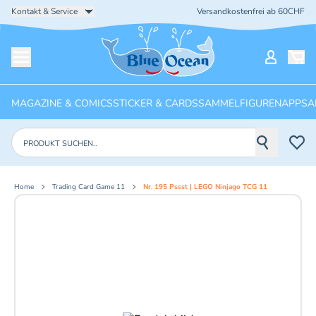
Kontakt & Service
Versandkostenfrei ab 60CHF
Startseite
Mein Ko
Menü öffnen
MAGAZINE & COMICS
STICKER & CARDS
SAMMELFIGUREN
APPS
A
Produkte suchen
Home
Trading Card Game 11
Nr. 195 Pssst | LEGO Ninjago TCG 11