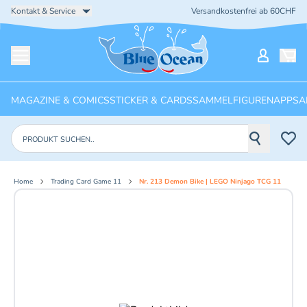
Kontakt & Service
Versandkostenfrei ab 60CHF
Startseite
Mein Ko
Menü öffnen
MAGAZINE & COMICS
STICKER & CARDS
SAMMELFIGUREN
APPS
A
Produkte suchen
Home
Trading Card Game 11
Nr. 213 Demon Bike | LEGO Ninjago TCG 11