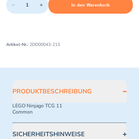
−
+
In den Warenkorb
Minimum quantity: 1
Add 1 item to cart
Maximum quantity: 499
Artikel-Nr.:
2DD00043-213
PRODUKTBESCHREIBUNG
LEGO Ninjago TCG 11
Common
SICHERHEITSHINWEISE