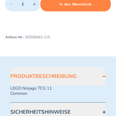
−
+
In den Warenkorb
Minimum quantity: 1
Add 1 item to cart
Maximum quantity: 495
Artikel-Nr.:
2DD00043-215
PRODUKTBESCHREIBUNG
LEGO Ninjago TCG 11
Common
SICHERHEITSHINWEISE