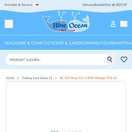
Kontakt & Service
Versandkostenfrei ab 60CHF
Startseite
Mein Ko
Menü öffnen
MAGAZINE & COMICS
STICKER & CARDS
SAMMELFIGUREN
APPS
A
Produkte suchen
Home
Trading Card Game 11
Nr. 215 Ninja Car | LEGO Ninjago TCG 11