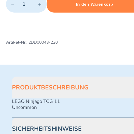
−
+
In den Warenkorb
Minimum quantity: 1
Add 1 item to cart
Maximum quantity: 496
Artikel-Nr.:
2DD00043-220
PRODUKTBESCHREIBUNG
LEGO Ninjago TCG 11
Uncommon
SICHERHEITSHINWEISE