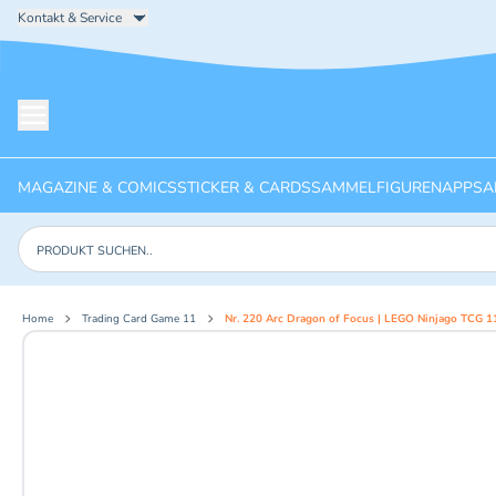
Kontakt & Service
Menü öffnen
MAGAZINE & COMICS
STICKER & CARDS
SAMMELFIGUREN
APPS
A
Produkte suchen
Home
Trading Card Game 11
Nr. 220 Arc Dragon of Focus | LEGO Ninjago TCG 1