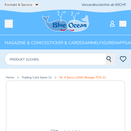
Kontakt & Service
Versandkostenfrei ab 60CHF
Startseite
Mein Ko
Menü öffnen
MAGAZINE & COMICS
STICKER & CARDS
SAMMELFIGUREN
APPS
A
Produkte suchen
Home
Trading Card Game 11
Nr. 4 Sora | LEGO Ninjago TCG 11