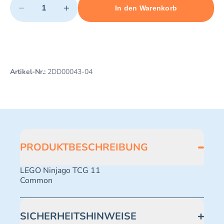
−
+
In den Warenkorb
Minimum quantity: 1
Add 1 item to cart
Maximum quantity: 497
Artikel-Nr.:
2DD00043-04
PRODUKTBESCHREIBUNG
LEGO Ninjago TCG 11
Common
SICHERHEITSHINWEISE