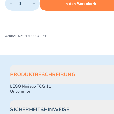
−
+
In den Warenkorb
Minimum quantity: 1
Add 1 item to cart
Maximum quantity: 492
Artikel-Nr.:
2DD00043-58
PRODUKTBESCHREIBUNG
LEGO Ninjago TCG 11
Uncommon
SICHERHEITSHINWEISE