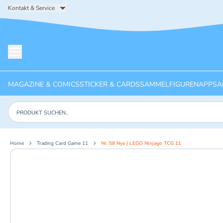
Kontakt & Service
Menü öffnen
MAGAZINE & COMICS
STICKER & CARDS
SAMMELFIGUREN
APPS
A
Produkte suchen
Home
Trading Card Game 11
Nr. 58 Nya | LEGO Ninjago TCG 11