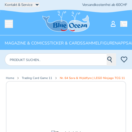
Kontakt & Service
Versandkostenfrei ab 60CHF
Startseite
Mein Ko
Menü öffnen
MAGAZINE & COMICS
STICKER & CARDS
SAMMELFIGUREN
APPS
A
Produkte suchen
Home
Trading Card Game 11
Nr. 64 Sora & Wyldfyre | LEGO Ninjago TCG 11