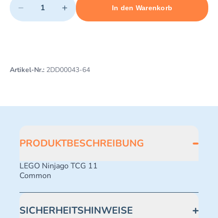
−
+
In den Warenkorb
Minimum quantity: 1
Add 1 item to cart
Maximum quantity: 498
Artikel-Nr.:
2DD00043-64
PRODUKTBESCHREIBUNG
LEGO Ninjago TCG 11
Common
SICHERHEITSHINWEISE