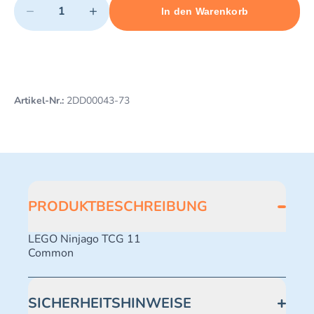
−
+
In den Warenkorb
Minimum quantity: 1
Add 1 item to cart
Maximum quantity: 495
Artikel-Nr.:
2DD00043-73
PRODUKTBESCHREIBUNG
LEGO Ninjago TCG 11
Common
SICHERHEITSHINWEISE