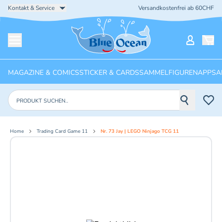
Kontakt & Service
Versandkostenfrei ab 60CHF
Startseite
Mein Ko
Menü öffnen
MAGAZINE & COMICS
STICKER & CARDS
SAMMELFIGUREN
APPS
A
Produkte suchen
Home
Trading Card Game 11
Nr. 73 Jay | LEGO Ninjago TCG 11