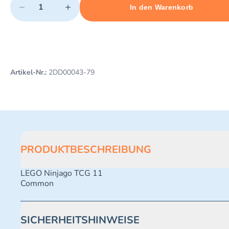
−
+
In den Warenkorb
Minimum quantity: 1
Add 1 item to cart
Maximum quantity: 497
Artikel-Nr.:
2DD00043-79
PRODUKTBESCHREIBUNG
LEGO Ninjago TCG 11
Common
SICHERHEITSHINWEISE