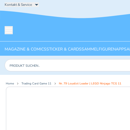
Kontakt & Service
Menü öffnen
MAGAZINE & COMICS
STICKER & CARDS
SAMMELFIGUREN
APPS
A
Produkte suchen
Home
Trading Card Game 11
Nr. 79 Loyalist Leader | LEGO Ninjago TCG 11