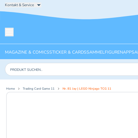
Kontakt & Service
Menü öffnen
MAGAZINE & COMICS
STICKER & CARDS
SAMMELFIGUREN
APPS
A
Produkte suchen
Home
Trading Card Game 11
Nr. 81 Jay | LEGO Ninjago TCG 11