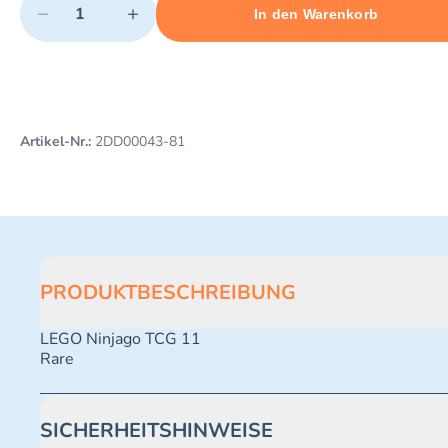
−
+
In den Warenkorb
Minimum quantity: 1
Add 1 item to cart
Maximum quantity: 478
Artikel-Nr.:
2DD00043-81
PRODUKTBESCHREIBUNG
LEGO Ninjago TCG 11
Rare
SICHERHEITSHINWEISE