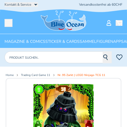
Kontakt & Service
Versandkostenfrei ab 60CHF
Startseite
Mein Ko
Menü öffnen
MAGAZINE & COMICS
STICKER & CARDS
SAMMELFIGUREN
APPS
A
Produkte suchen
Home
Trading Card Game 11
Nr. 95 Zarkt | LEGO Ninjago TCG 11