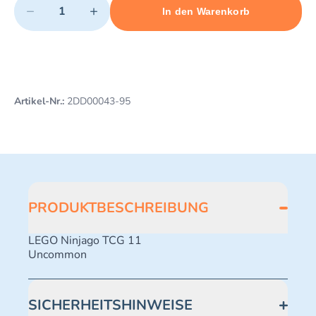
−
+
In den Warenkorb
Minimum quantity: 1
Add 1 item to cart
Maximum quantity: 493
Artikel-Nr.:
2DD00043-95
PRODUKTBESCHREIBUNG
LEGO Ninjago TCG 11
Uncommon
SICHERHEITSHINWEISE