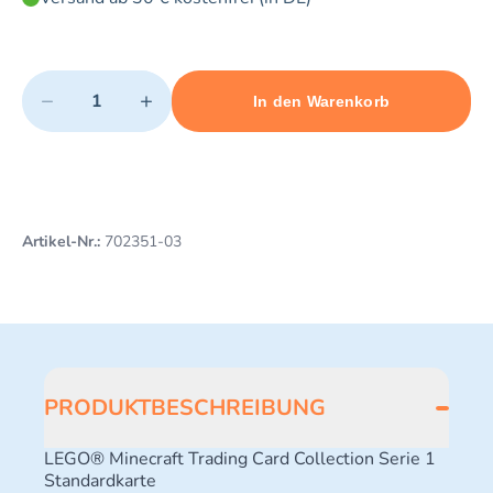
Quantity
−
+
In den Warenkorb
Minimum quantity: 1
Add 1 item to cart
Maximum quantity: 3
Artikel-Nr.:
702351-03
PRODUKTBESCHREIBUNG
LEGO® Minecraft Trading Card Collection Serie 1
Standardkarte