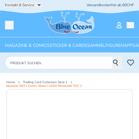
Kontakt & Service
Versandkostenfrei ab 60CHF
Startseite
Mein Ko
Menü öffnen
MAGAZINE & COMICS
STICKER & CARDS
SAMMELFIGUREN
APPS
A
Produkte suchen
Home
Trading Card Collection Serie 1
Nummer 003 I Comic Steve I LEGO Minecraft TCC 1