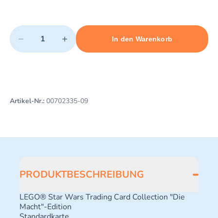
Quantity
−
+
In den Warenkorb
Minimum quantity: 1
Add 1 item to cart
Maximum quantity: 3
Artikel-Nr.:
00702335-09
PRODUKTBESCHREIBUNG
LEGO® Star Wars Trading Card Collection "Die
Macht"-Edition
Standardkarte