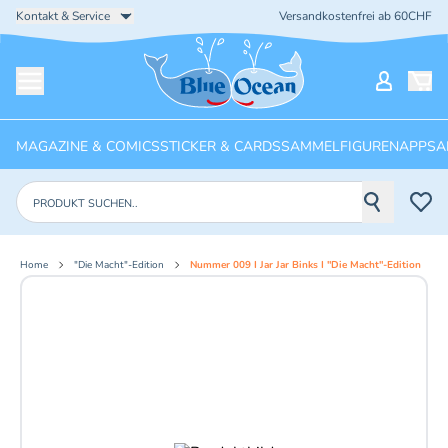
Kontakt & Service
Versandkostenfrei ab 60CHF
Startseite
Mein Ko
Menü öffnen
MAGAZINE & COMICS
STICKER & CARDS
SAMMELFIGUREN
APPS
A
Produkte suchen
Home
"Die Macht"-Edition
Nummer 009 I Jar Jar Binks I "Die Macht"-Edition