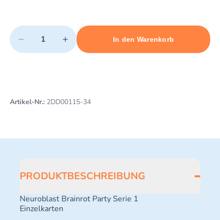
Quantity
−
+
In den Warenkorb
Minimum quantity: 1
Add 1 item to cart
Maximum quantity: 489
Artikel-Nr.:
2DD00115-34
PRODUKTBESCHREIBUNG
Neuroblast Brainrot Party Serie 1
Einzelkarten