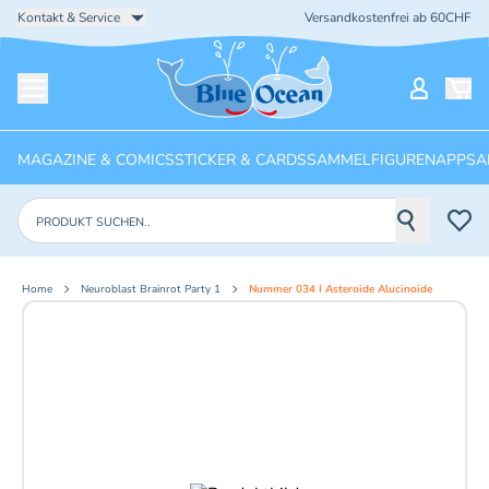
Kontakt & Service
Versandkostenfrei ab 60CHF
Startseite
Mein Ko
Menü öffnen
MAGAZINE & COMICS
STICKER & CARDS
SAMMELFIGUREN
APPS
A
Produkte suchen
Home
Neuroblast Brainrot Party 1
Nummer 034 I Asteroide Alucinoide