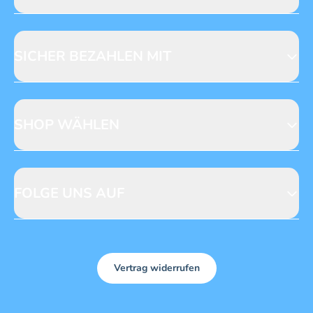
Jobs & Praktika
Fragen zur Produktsicherheit
Licensing
Mediadaten
SICHER BEZAHLEN MIT
SHOP WÄHLEN
CH
DE
FOLGE UNS AUF
Vertrag widerrufen