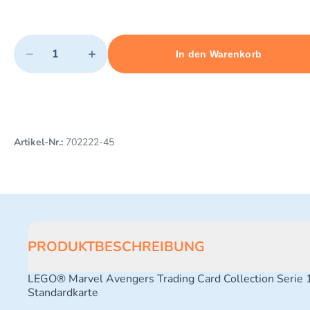
Quantity
−
+
In den Warenkorb
Minimum quantity: 1
Add 1 item to cart
Maximum quantity: 10
Artikel-Nr.:
702222-45
PRODUKTBESCHREIBUNG
LEGO® Marvel Avengers Trading Card Collection Serie 
Standardkarte