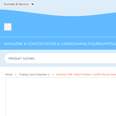
Kontakt & Service
Menü öffnen
MAGAZINE & COMICS
STICKER & CARDS
SAMMELFIGUREN
APPS
A
Produkte suchen
Home
Trading Card Collection 1
Nummer 045 I Black Panther I LEGO Marvel Ave