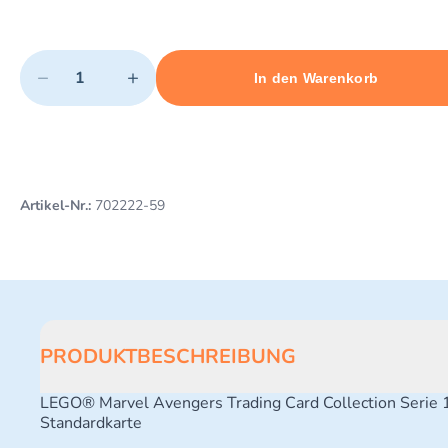
Quantity
−
+
In den Warenkorb
Minimum quantity: 1
Add 1 item to cart
Maximum quantity: 10
Artikel-Nr.:
702222-59
PRODUKTBESCHREIBUNG
LEGO® Marvel Avengers Trading Card Collection Serie 
Standardkarte