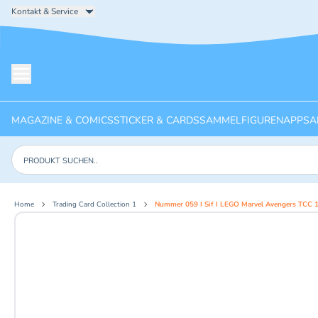
Kontakt & Service
Menü öffnen
MAGAZINE & COMICS
STICKER & CARDS
SAMMELFIGUREN
APPS
A
Produkte suchen
Home
Trading Card Collection 1
Nummer 059 I Sif I LEGO Marvel Avengers TCC 