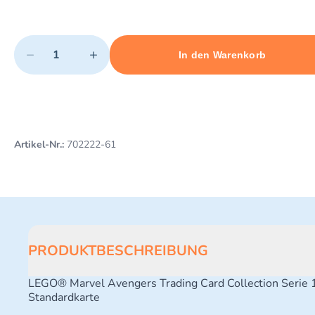
Quantity
−
+
In den Warenkorb
Minimum quantity: 1
Add 1 item to cart
Maximum quantity: 10
Artikel-Nr.:
702222-61
PRODUKTBESCHREIBUNG
LEGO® Marvel Avengers Trading Card Collection Serie 
Standardkarte