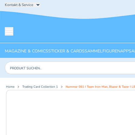
Kontakt & Service
Menü öffnen
MAGAZINE & COMICS
STICKER & CARDS
SAMMELFIGUREN
APPS
A
Produkte suchen
Home
Trading Card Collection 1
Nummer 061 I Team Iron Man, Blazer & Tazer I 