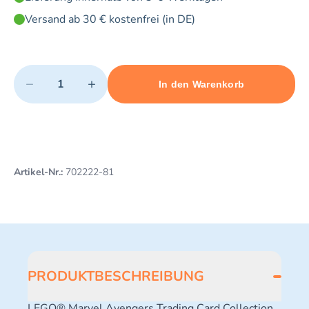
Versand ab 30 € kostenfrei (in DE)
Quantity
−
+
In den Warenkorb
Minimum quantity: 1
Add 1 item to cart
Maximum quantity: 10
Artikel-Nr.:
702222-81
PRODUKTBESCHREIBUNG
LEGO® Marvel Avengers Trading Card Collection