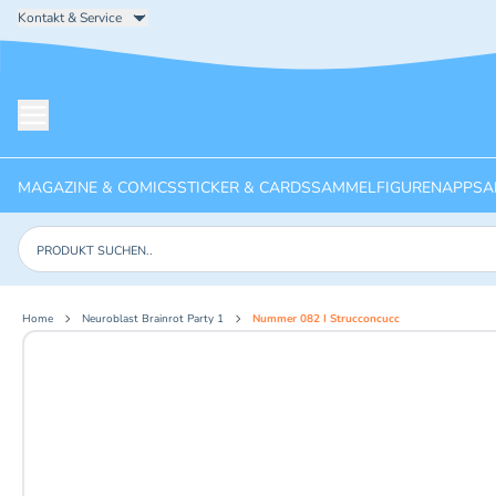
Kontakt & Service
Menü öffnen
MAGAZINE & COMICS
STICKER & CARDS
SAMMELFIGUREN
APPS
A
Produkte suchen
Home
Neuroblast Brainrot Party 1
Nummer 082 I Strucconcucc