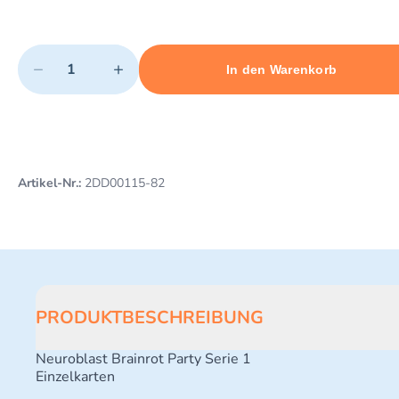
Quantity
−
+
In den Warenkorb
Minimum quantity: 1
Add 1 item to cart
Maximum quantity: 489
Artikel-Nr.:
2DD00115-82
PRODUKTBESCHREIBUNG
Neuroblast Brainrot Party Serie 1
Einzelkarten